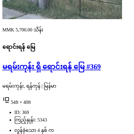
MMK 5,700.00
သိန်း
ရောင်းရန်
မြေ
မရမ်းကုန်း ရှိ ရောင်းရန် မြေ #369
မရမ်းကုန်း, ရန်ကုန် | မြန်မာ
54
ft
× 40
ft
ID: 369
ကြည့်နှုန်း: 5343
လွန်ခဲ့သော 4 နှစ် က