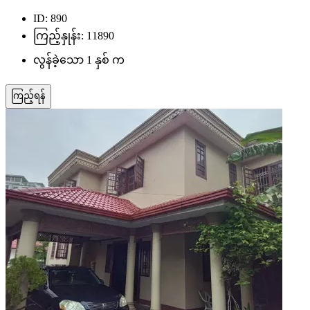
ID: 890
ကြည့်နှုန်း: 11890
လွန်ခဲ့သော 1 နှစ် က
ကြည့်ရန်