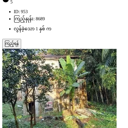
5
ID: 953
ကြည့်နှုန်း: 8689
လွန်ခဲ့သော 1 နှစ် က
ကြည့်ရန်