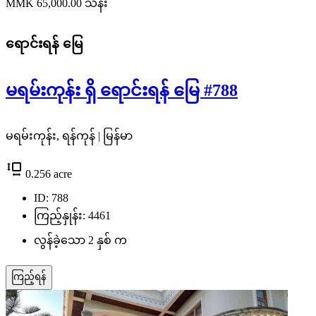
MMK 65,000.00
သိန်း
ရောင်းရန်
မြေ
မရမ်းကုန်း ရှိ ရောင်းရန် မြေ #788
မရမ်းကုန်း, ရန်ကုန် | မြန်မာ
0.256
acre
ID: 788
ကြည့်နှုန်း: 4461
လွန်ခဲ့သော 2 နှစ် က
ကြည့်ရန်