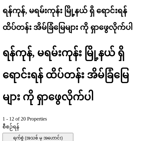
ရန်ကုန်, မရမ်းကုန်း မြို့နယ် ရှိ ရောင်းရန်
ထိပ်တန်း အိမ်ခြံမြေများ ကို ရှာဖွေလိုက်ပါ
ရန်ကုန်, မရမ်းကုန်း မြို့နယ် ရှိ
ရောင်းရန် ထိပ်တန်း အိမ်ခြံမြေ
များ ကို ရှာဖွေလိုက်ပါ
1 - 12 of 20 Properties
စီစဉ်ရန်
ရက်စွဲ (အသစ် မှ အဟောင်း)