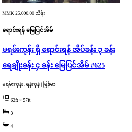
MMK 25,000.00
သိန်း
ရောင်းရန်
မြေပြင်အိမ်
မရမ်းကုန်း ရှိ ရောင်းရန် အိပ်ခန်း ၃ ခန်း
ရေချိုးခန်း ၄ ခန်း မြေပြင်အိမ် #625
မရမ်းကုန်း, ရန်ကုန် | မြန်မာ
63
ft
× 57
ft
3
4