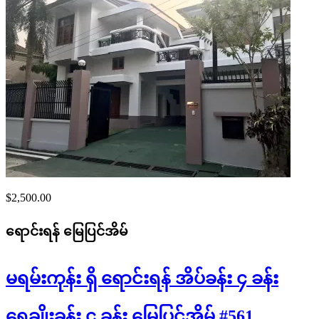
$2,500.00
ရောင်းရန်
မြေပြင်အိမ်
မရမ်းကုန်း ရှိ ရောင်းရန် အိပ်ခန်း ၄ ခန်း
ရေချိုးခန်း ၄ ခန်း မြေပြင်အိမ် #561