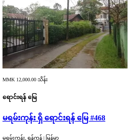
MMK 12,000.00
သိန်း
ရောင်းရန်
မြေ
မရမ်းကုန်း ရှိ ရောင်းရန် မြေ #468
မရမ်းကုန်း, ရန်ကုန် | မြန်မာ