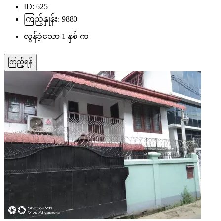
ID: 625
ကြည့်နှုန်း: 9880
လွန်ခဲ့သော 1 နှစ် က
ကြည့်ရန်