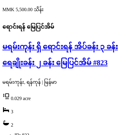
MMK 5,500.00
သိန်း
ရောင်းရန်
မြေပြင်အိမ်
မရမ်းကုန်း ရှိ ရောင်းရန် အိပ်ခန်း ၃ ခန်း
ရေချိုးခန်း ၂ ခန်း မြေပြင်အိမ် #823
မရမ်းကုန်း, ရန်ကုန် | မြန်မာ
0.029
acre
3
2