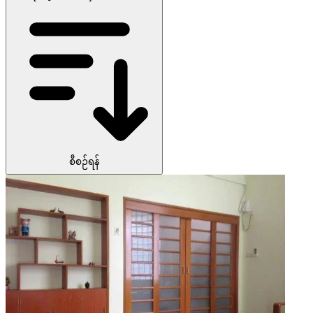
စီစဉ်ရန်