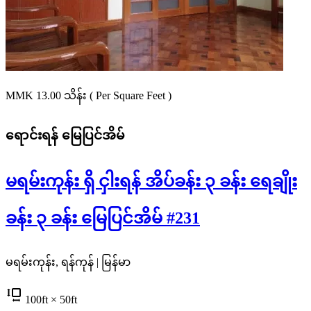
MMK 13.00
သိန်း
( Per Square Feet )
ရောင်းရန်
မြေပြင်အိမ်
မရမ်းကုန်း ရှိ ငှါးရန် အိပ်ခန်း ၃ ခန်း ရေချိုး
ခန်း ၃ ခန်း မြေပြင်အိမ် #231
မရမ်းကုန်း, ရန်ကုန် | မြန်မာ
100
ft
× 50
ft