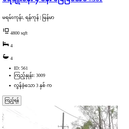
မရမ်းကုန်း, ရန်ကုန် | မြန်မာ
4800
sqft
4
4
ID: 561
ကြည့်နှုန်း: 3009
လွန်ခဲ့သော 3 နှစ် က
ကြည့်ရန်