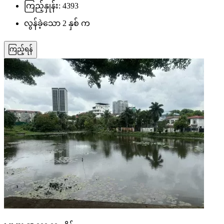
ကြည့်နှုန်း: 4393
လွန်ခဲ့သော 2 နှစ် က
ကြည့်ရန်