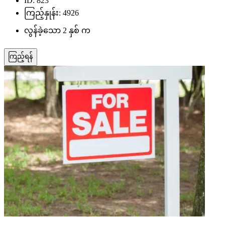
ID: 823
ကြည့်နှုန်း: 4926
လွန်ခဲ့သော 2 နှစ် က
ကြည့်ရန်