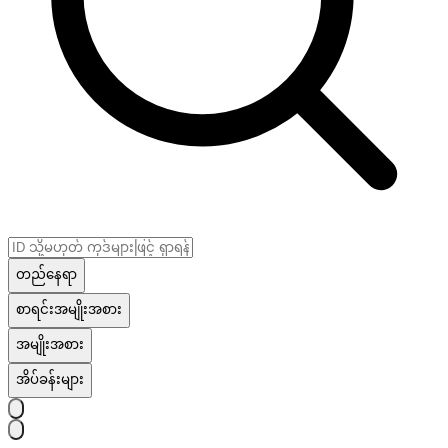
တည်နေရာ
စာရင်းအမျိုးအစား
အမျိုးအစား
အိပ်ခန်းများ