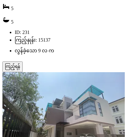
5
5
ID: 231
ကြည့်နှုန်း: 15137
လွန်ခဲ့သော 9 လ က
ကြည့်ရန်