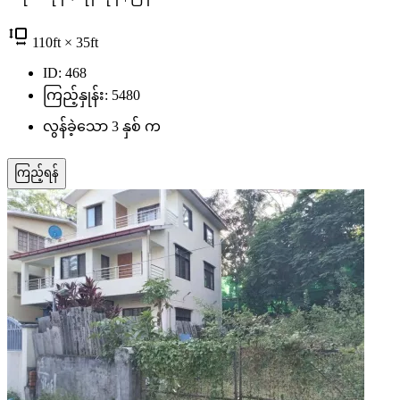
110
ft
× 35
ft
ID: 468
ကြည့်နှုန်း: 5480
လွန်ခဲ့သော 3 နှစ် က
ကြည့်ရန်