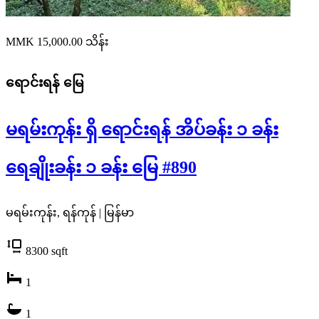
MMK 15,000.00
သိန်း
ရောင်းရန်
မြေ
မရမ်းကုန်း ရှိ ရောင်းရန် အိပ်ခန်း ၁ ခန်း
ရေချိုးခန်း ၁ ခန်း မြေ #890
မရမ်းကုန်း, ရန်ကုန် | မြန်မာ
8300
sqft
1
1