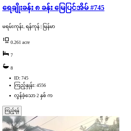
ရေချိုးခန်း ၈ ခန်း မြေပြင်အိမ် #745
မရမ်းကုန်း, ရန်ကုန် | မြန်မာ
0.261
acre
7
8
ID: 745
ကြည့်နှုန်း: 4556
လွန်ခဲ့သော 2 နှစ် က
ကြည့်ရန်