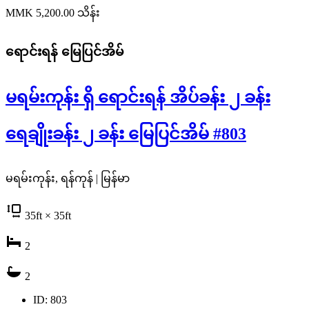
MMK 5,200.00
သိန်း
ရောင်းရန်
မြေပြင်အိမ်
မရမ်းကုန်း ရှိ ရောင်းရန် အိပ်ခန်း ၂ ခန်း
ရေချိုးခန်း ၂ ခန်း မြေပြင်အိမ် #803
မရမ်းကုန်း, ရန်ကုန် | မြန်မာ
35
ft
× 35
ft
2
2
ID: 803