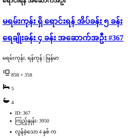
ရောင်းရန်
အဆောက်အဦး
မရမ်းကုန်း ရှိ ရောင်းရန် အိပ်ခန်း ၅ ခန်း
ရေချိုးခန်း ၄ ခန်း အဆောက်အဦး #367
မရမ်းကုန်း, ရန်ကုန် | မြန်မာ
85
ft
× 35
ft
5
4
ID: 367
ကြည့်နှုန်း: 3950
လွန်ခဲ့သော 4 နှစ် က