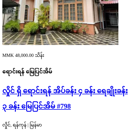
MMK 48,000.00
သိန်း
ရောင်းရန်
မြေပြင်အိမ်
လှိုင် ရှိ ရောင်းရန် အိပ်ခန်း ၄ ခန်း ရေချိုးခန်း
၃ ခန်း မြေပြင်အိမ် #798
လှိုင်, ရန်ကုန် | မြန်မာ