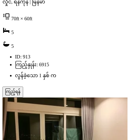
လှိုင်, ရန်ကုန် | မြန်မာ
70
ft
× 60
ft
5
5
ID: 913
ကြည့်နှုန်း: 6915
လွန်ခဲ့သော 1 နှစ် က
ကြည့်ရန်