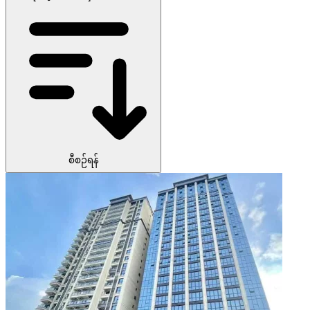
စီစဉ်ရန်