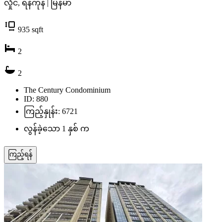
လှိုင်, ရန်ကုန် | မြန်မာ
935
sqft
2
2
The Century Condominium
ID: 880
ကြည့်နှုန်း: 6721
လွန်ခဲ့သော 1 နှစ် က
ကြည့်ရန်