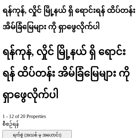
ရန်ကုန်, လှိုင် မြို့နယ် ရှိ ရောင်းရန် ထိပ်တန်း
အိမ်ခြံမြေများ ကို ရှာဖွေလိုက်ပါ
ရန်ကုန်, လှိုင် မြို့နယ် ရှိ ရောင်း
ရန် ထိပ်တန်း အိမ်ခြံမြေများ ကို
ရှာဖွေလိုက်ပါ
1 - 12 of 20 Properties
စီစဉ်ရန်
ရက်စွဲ (အသစ် မှ အဟောင်း)