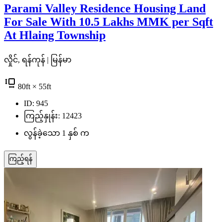
Parami Valley Residence Housing Land
For Sale With 10.5 Lakhs MMK per Sqft
At Hlaing Township
လှိုင်, ရန်ကုန် | မြန်မာ
80
ft
× 55
ft
ID: 945
ကြည့်နှုန်း: 12423
လွန်ခဲ့သော 1 နှစ် က
ကြည့်ရန်