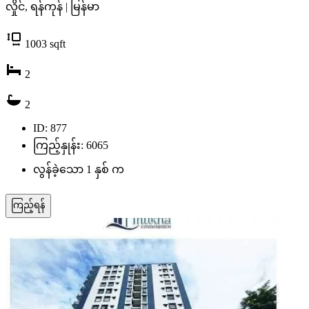
လှိုင်, ရန်ကုန် | မြန်မာ
1003
sqft
2
2
ID: 877
ကြည့်နှုန်း: 6065
လွန်ခဲ့သော 1 နှစ် က
ကြည့်ရန်