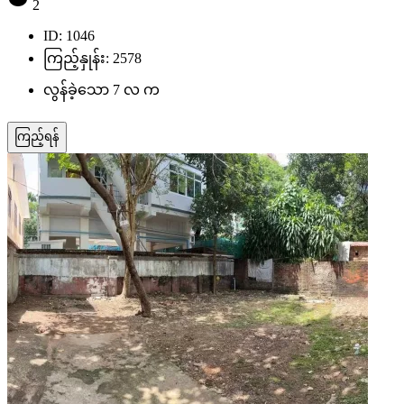
2
ID: 1046
ကြည့်နှုန်း: 2578
လွန်ခဲ့သော 7 လ က
ကြည့်ရန်