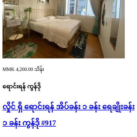
MMK 4,200.00
သိန်း
ရောင်းရန်
ကွန်ဒို
လှိုင် ရှိ ရောင်းရန် အိပ်ခန်း ၁ ခန်း ရေချိုးခန်း
၁ ခန်း ကွန်ဒို #917