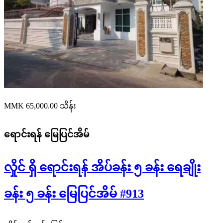
MMK 65,000.00
သိန်း
ရောင်းရန်
မြေပြင်အိမ်
လှိုင် ရှိ ရောင်းရန် အိပ်ခန်း ၅ ခန်း ရေချိုး
ခန်း ၅ ခန်း မြေပြင်အိမ် #913