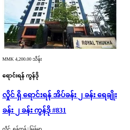
MMK 4,200.00
သိန်း
ရောင်းရန်
ကွန်ဒို
လှိုင် ရှိ ရောင်းရန် အိပ်ခန်း ၂ ခန်း ရေချိုး
ခန်း ၂ ခန်း ကွန်ဒို #831
လှိုင်, ရန်ကုန် | မြန်မာ