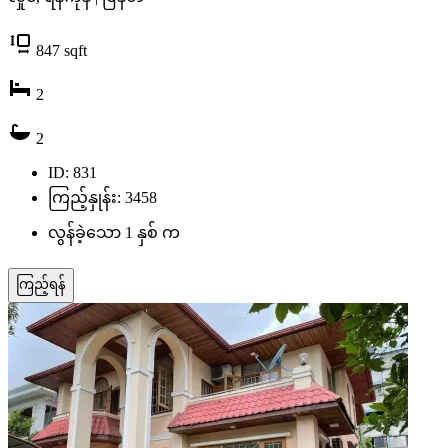
847
sqft
2
2
ID: 831
ကြည့်နှုန်း: 3458
လွန်ခဲ့သော 1 နှစ် က
ကြည့်ရန်