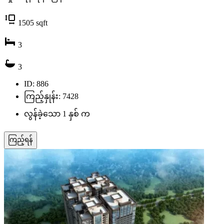
1505
sqft
3
3
ID: 886
ကြည့်နှုန်း: 7428
လွန်ခဲ့သော 1 နှစ် က
ကြည့်ရန်