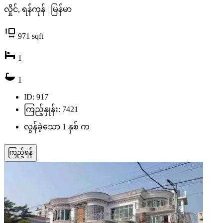
လှိုင်, ရန်ကုန် | မြန်မာ
971
sqft
1
1
ID: 917
ကြည့်နှုန်း: 7421
လွန်ခဲ့သော 1 နှစ် က
ကြည့်ရန်