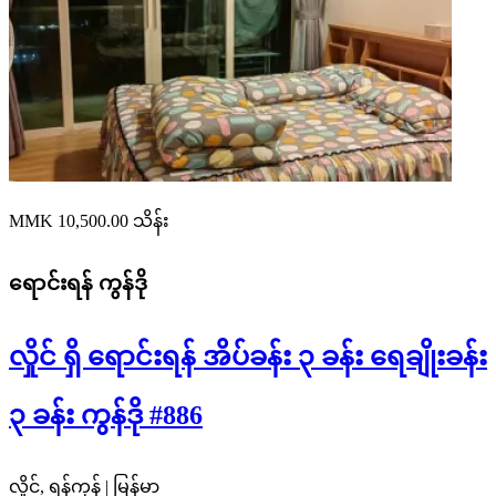
MMK 10,500.00
သိန်း
ရောင်းရန်
ကွန်ဒို
လှိုင် ရှိ ရောင်းရန် အိပ်ခန်း ၃ ခန်း ရေချိုးခန်း
၃ ခန်း ကွန်ဒို #886
လှိုင်, ရန်ကုန် | မြန်မာ