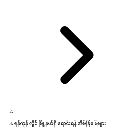
ရန်ကုန် လှိုင် မြို့နယ်ရှိ ရောင်းရန် အိမ်ခြံမြေများ