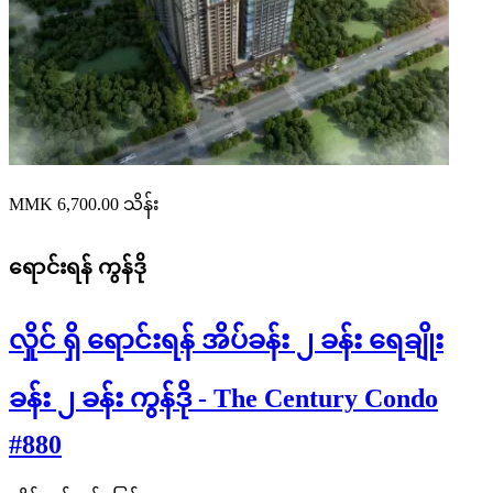
MMK 6,700.00
သိန်း
ရောင်းရန်
ကွန်ဒို
လှိုင် ရှိ ရောင်းရန် အိပ်ခန်း ၂ ခန်း ရေချိုး
ခန်း ၂ ခန်း ကွန်ဒို - The Century Condo
#880