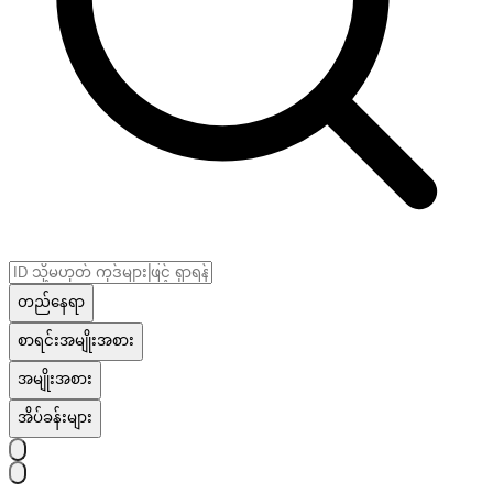
တည်နေရာ
စာရင်းအမျိုးအစား
အမျိုးအစား
အိပ်ခန်းများ